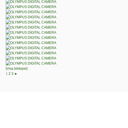
[Visa bildspel]
1
2
3
►