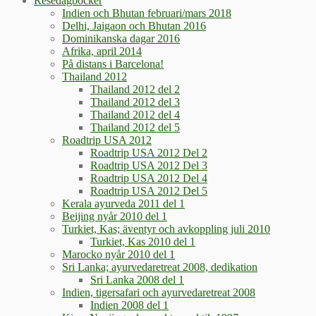
Resedagböcker
Indien och Bhutan februari/mars 2018
Delhi, Jaigaon och Bhutan 2016
Dominikanska dagar 2016
Afrika, april 2014
På distans i Barcelona!
Thailand 2012
Thailand 2012 del 2
Thailand 2012 del 3
Thailand 2012 del 4
Thailand 2012 del 5
Roadtrip USA 2012
Roadtrip USA 2012 Del 2
Roadtrip USA 2012 Del 3
Roadtrip USA 2012 Del 4
Roadtrip USA 2012 Del 5
Kerala ayurveda 2011 del 1
Beijing nyår 2010 del 1
Turkiet, Kas; äventyr och avkoppling juli 2010
Turkiet, Kas 2010 del 1
Marocko nyår 2010 del 1
Sri Lanka; ayurvedaretreat 2008, dedikation
Sri Lanka 2008 del 1
Indien, tigersafari och ayurvedaretreat 2008
Indien 2008 del 1