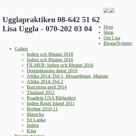
Ugglapraktiken 08-642 51 62
Lisa Uggla - 070-202 03 04
Hem
Shop
Om Lisa
Blogg/Nyheter
Galleri
Indien och Bhutan 2018
Indien och Bhutan 2016
FILMER: Indien och Bhutan 2016
Dominikanska dagar 2016
Afrika 2014: Del 1, Mozambique, Maputo
Afrika 2014: Del 2
Barcelona april 2014
Thailand 2012
Roadtrip USA Bildgalleri
Indien Rajah Island 2011
Beijing 2010-11
Marocko
Sri Lanka
Indien
Kina