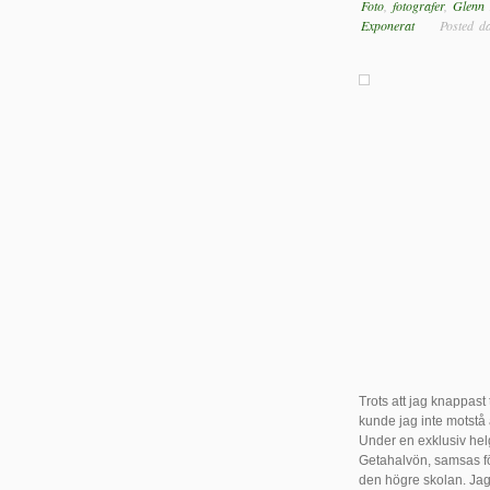
Foto
,
fotografer
,
Glenn 
Exponerat
Posted dat
Trots att jag knappast
kunde jag inte motstå
Under en exklusiv hel
Getahalvön, samsas för
den högre skolan. Jag