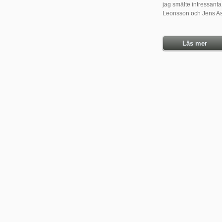
jag smälte intressanta 
Leonsson och Jens Ass
Läs mer