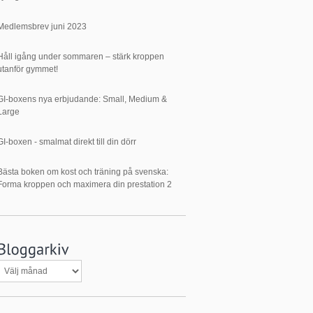
Medlemsbrev juni 2023
Håll igång under sommaren – stärk kroppen
utanför gymmet!
GI-boxens nya erbjudande: Small, Medium &
Large
GI-boxen - smalmat direkt till din dörr
Bästa boken om kost och träning på svenska:
Forma kroppen och maximera din prestation 2
Bloggarkiv