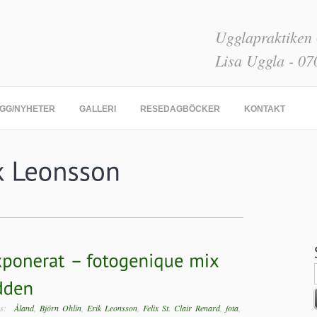
Ugglapraktiken
Lisa Uggla - 07
GG/NYHETER
GALLERI
RESEDAGBÖCKER
KONTAKT
ags:
Åland
,
Björn Ohlin
,
Erik Leonsson
,
Felix St. Clair Renard
,
fota
,