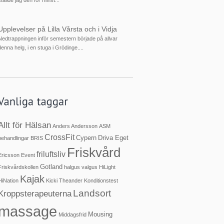
Upplevelser på Lilla Vårsta och i Vidja
Nedtrappningen inför semestern började på allvar
denna helg, i en stuga i Grödinge....
Allt för Hälsan
Anders Andersson
ASM
CrossFit
Cypern
Driva Eget
behandlingar
BRIS
Friskvård
friluftsliv
Ericsson
Event
Gotland
Friskvårdskollen
halgus valgus
HiLight
Kajak
HiNation
Kicki Theander
Konditionstest
Landsort
Kroppsterapeuterna
massage
Mousing
Middagsfrid