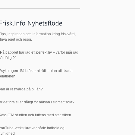
Tips, inspiration och information kring friskvård,
driva eget och resor.
”På pappret har jag ett perfekt liv – varför mår jag
så dåligt?”
Psykologen: Så bråkar ni rätt – utan att skada
relationen
Vad är restvärde på billån?
Är det bra eller dåligt för hälsan i stort att sola?
Keto-CTA studien och fuffens med statistiken
YouTube-vækst kræver både indhold og
synlighed