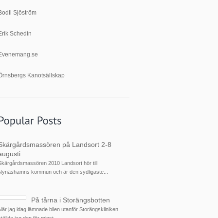
Bodil Sjöström
Erik Schedin
Evenemang.se
Örnsbergs Kanotsällskap
Skärgårdsmassören på Landsort 2-8
augusti
Skärgårdsmassören 2010 Landsort hör till
Nynäshamns kommun och är den sydligaste...
På tårna i Storängsbotten
När jag idag lämnade bilen utanför Storängskliniken
ställde jag den för minst...