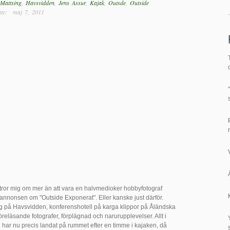
Mattsing
,
Havsvidden
,
Jens Assur
,
Kajak
,
Outsde
,
Outside
e: maj 7, 2011
 tror mig om mer än att vara en halvmedioker hobbyfotograf
 annonsen om "Outside Exponerat". Eller kanske just därför.
g på Havsvidden, konferenshotell på karga klippor på Åländska
eläsande fotografer, förplägnad och narurupplevelser. Allt i
 har nu precis landat på rummet efter en timme i kajaken, då