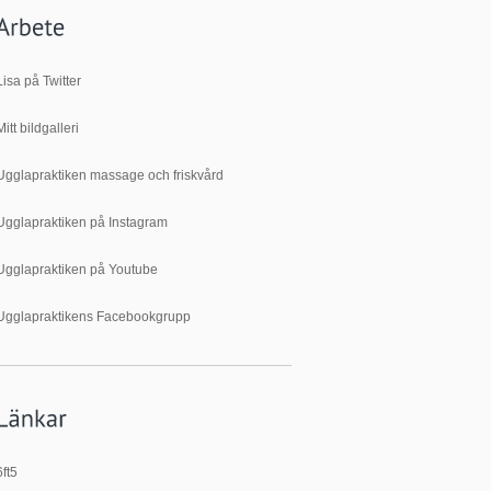
Lisa på Twitter
Mitt bildgalleri
Ugglapraktiken massage och friskvård
Ugglapraktiken på Instagram
Ugglapraktiken på Youtube
Ugglapraktikens Facebookgrupp
6ft5