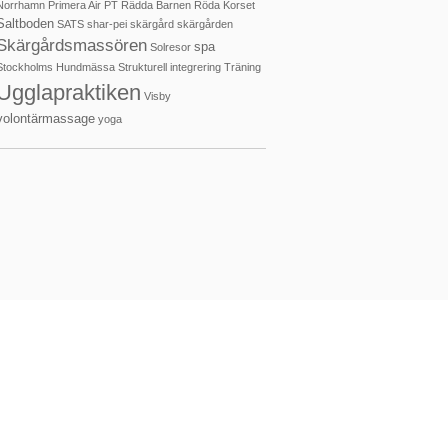
Norrhamn
Primera Air
PT
Rädda Barnen
Röda Korset
Saltboden
SATS
shar-pei
skärgård
skärgården
Skärgårdsmassören
spa
Solresor
Stockholms Hundmässa
Strukturell integrering
Träning
Ugglapraktiken
Visby
volontärmassage
yoga