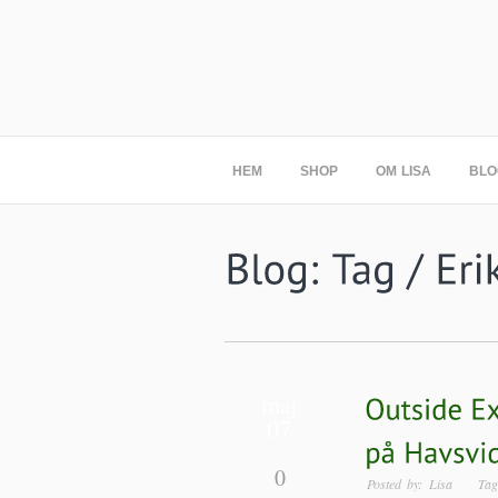
HEM
SHOP
OM LISA
BLO
maj
07
0
Posted by: Lisa T