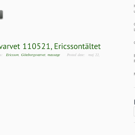
ags:
Ericsson
,
Göteborgsvarvet
,
massage
Posted date: maj 22,