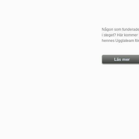
Någon som funderade 
i steget? Här kommer 
hennes Ugglateam för
Läs mer