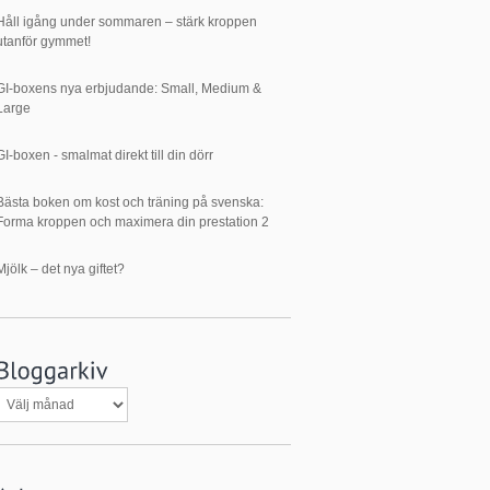
Håll igång under sommaren – stärk kroppen
utanför gymmet!
GI-boxens nya erbjudande: Small, Medium &
Large
GI-boxen - smalmat direkt till din dörr
Bästa boken om kost och träning på svenska:
Forma kroppen och maximera din prestation 2
Mjölk – det nya giftet?
Bloggarkiv