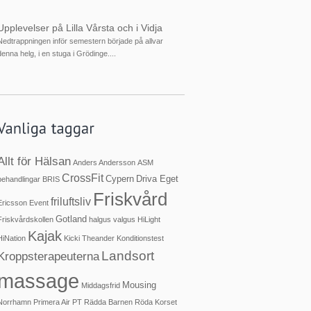
Upplevelser på Lilla Vårsta och i Vidja
Nedtrappningen inför semestern började på allvar
denna helg, i en stuga i Grödinge....
Allt för Hälsan
Anders Andersson
ASM
CrossFit
Cypern
Driva Eget
behandlingar
BRIS
Friskvård
friluftsliv
Ericsson
Event
Gotland
Friskvårdskollen
halgus valgus
HiLight
Kajak
HiNation
Kicki Theander
Konditionstest
Landsort
Kroppsterapeuterna
massage
Mousing
Middagsfrid
Norrhamn
Primera Air
PT
Rädda Barnen
Röda Korset