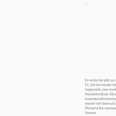
En vecka har gått, en 
P1. Det har kanske int
Ugglavärld, men snud
friskvårdsmånad. Ett a
inspirationsföreläsnin
massör och lärare på 
Åhörarna fick massag
Summa...