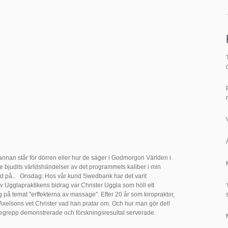
annan står för dörren eller hur de säger i Godmorgon Världen i
e bjudits världshändelser av det programmets kaliber i min
d på.. Onsdag: Hos vår kund Swedbank har det varit
v Ugglapraktikens bidrag var Christer Uggla som höll ett
g på temat "erffekterna av massage". Efter 20 år som kiropraktor,
Axelsons vet Christer vad han pratar om. Och hur man gör det!
egrepp demonstrerade och förskningsresultat serverade.