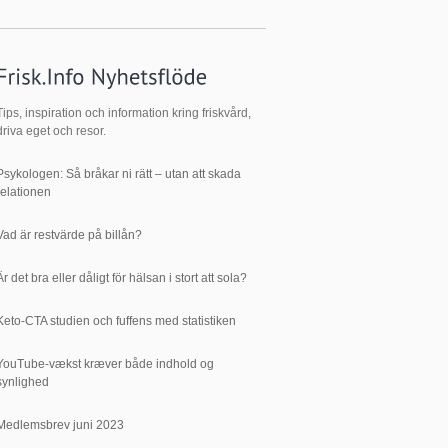
Tips, inspiration och information kring friskvård,
driva eget och resor.
Psykologen: Så bråkar ni rätt – utan att skada
relationen
Vad är restvärde på billån?
Är det bra eller dåligt för hälsan i stort att sola?
Keto-CTA studien och fuffens med statistiken
YouTube-vækst kræver både indhold og
synlighed
Medlemsbrev juni 2023