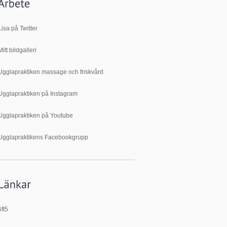
Lisa på Twitter
Mitt bildgalleri
Ugglapraktiken massage och friskvård
Ugglapraktiken på Instagram
Ugglapraktiken på Youtube
Ugglapraktikens Facebookgrupp
6ft5