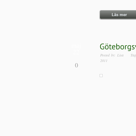
Läs mer
maj
22
Posted by: Lisa T
2011
0