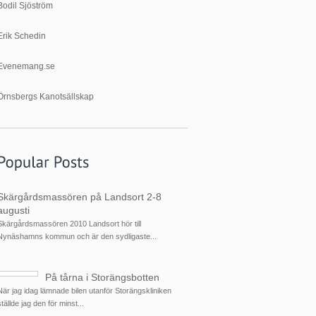
Bodil Sjöström
Erik Schedin
Evenemang.se
Örnsbergs Kanotsällskap
Skärgårdsmassören på Landsort 2-8
augusti
Skärgårdsmassören 2010 Landsort hör till
Nynäshamns kommun och är den sydligaste...
På tårna i Storängsbotten
När jag idag lämnade bilen utanför Storängskliniken
ställde jag den för minst...