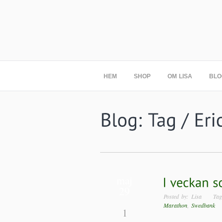
HEM
SHOP
OM LISA
BLO
maj
29
Posted by: Lisa T
Marathon
,
Swedbank
Po
1