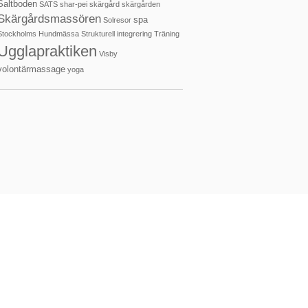
Saltboden
SATS
shar-pei
skärgård
skärgården
Skärgårdsmassören
spa
Solresor
Stockholms Hundmässa
Strukturell integrering
Träning
Ugglapraktiken
Visby
volontärmassage
yoga