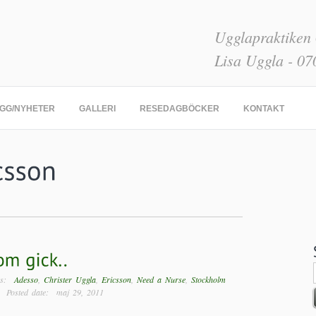
Ugglapraktiken
Lisa Uggla - 07
GG/NYHETER
GALLERI
RESEDAGBÖCKER
KONTAKT
ags:
Adesso
,
Christer Uggla
,
Ericsson
,
Need a Nurse
,
Stockholm
sted date: maj 29, 2011