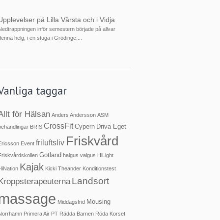
Upplevelser på Lilla Vårsta och i Vidja
Nedtrappningen inför semestern började på allvar
denna helg, i en stuga i Grödinge....
Allt för Hälsan
Anders Andersson
ASM
CrossFit
Cypern
Driva Eget
behandlingar
BRIS
Friskvård
friluftsliv
Ericsson
Event
Gotland
Friskvårdskollen
halgus valgus
HiLight
Kajak
HiNation
Kicki Theander
Konditionstest
Landsort
Kroppsterapeuterna
massage
Mousing
Middagsfrid
Norrhamn
Primera Air
PT
Rädda Barnen
Röda Korset