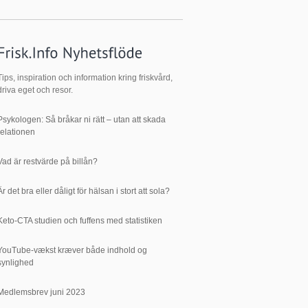
Tips, inspiration och information kring friskvård,
driva eget och resor.
Psykologen: Så bråkar ni rätt – utan att skada
relationen
Vad är restvärde på billån?
Är det bra eller dåligt för hälsan i stort att sola?
Keto-CTA studien och fuffens med statistiken
YouTube-vækst kræver både indhold og
synlighed
Medlemsbrev juni 2023