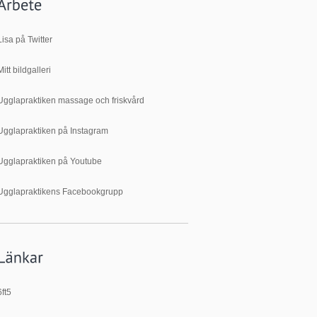
Lisa på Twitter
Mitt bildgalleri
Ugglapraktiken massage och friskvård
Ugglapraktiken på Instagram
Ugglapraktiken på Youtube
Ugglapraktikens Facebookgrupp
6ft5