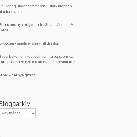
Håll igång under sommaren – stärk kroppen
utanför gymmet!
GI-boxens nya erbjudande: Small, Medium &
Large
GI-boxen - smalmat direkt till din dörr
Bästa boken om kost och träning på svenska:
Forma kroppen och maximera din prestation 2
Mjölk – det nya giftet?
Bloggarkiv