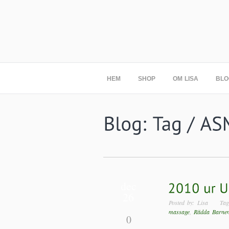
HEM
SHOP
OM LISA
BLO
dec
26
Posted by: Lisa T
massage
,
Rädda Barne
0