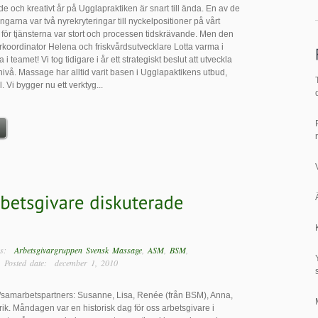
e och kreativt år på Ugglapraktiken är snart till ända. En av de
ngarna var två nyrekryteringar till nyckelpositioner på vårt
 för tjänsterna var stort och processen tidskrävande. Men den
rkoordinator Helena och friskvårdsutvecklare Lotta varma i
i teamet! Vi tog tidigare i år ett strategiskt beslut att utveckla
y nivå. Massage har alltid varit basen i Ugglapaktikens utbud,
al. Vi bygger nu ett verktyg...
ags:
Arbetsgivargruppen Svensk Massage
,
ASM
,
BSM
,
sted date: december 1, 2010
/samarbetspartners: Susanne, Lisa, Renée (från BSM), Anna,
drik. Måndagen var en historisk dag för oss arbetsgivare i