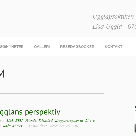
Ugglapraktiken
Lisa Uggla - 07
GG/NYHETER
GALLERI
RESEDAGBÖCKER
KONTAKT
ags:
ASM
,
BRIS
,
Friends
,
Friskvård
,
Kroppsteraputerna
,
Live it
,
n
,
Röda Korset
Posted date: december 26, 2010