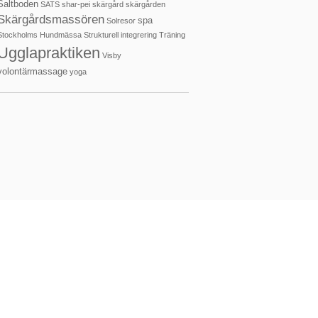
Saltboden
SATS
shar-pei
skärgård
skärgården
Skärgårdsmassören
spa
Solresor
Stockholms Hundmässa
Strukturell integrering
Träning
Ugglapraktiken
Visby
volontärmassage
yoga