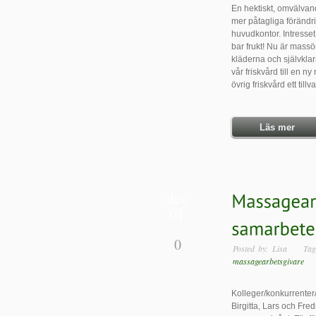
En hektiskt, omvälvand
mer påtagliga förändri
huvudkontor. Intresset
bar frukt! Nu är massö
kläderna och självklara 
vår friskvård till en n
övrig friskvård ett tillv
Läs mer
dec
01
0
Posted by: Lisa T
massagearbetsgivare
Po
Kolleger/konkurrenter
Birgitta, Lars och Fre