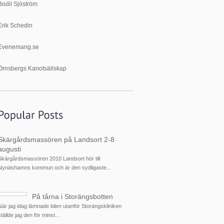
Bodil Sjöström
Erik Schedin
Evenemang.se
Örnsbergs Kanotsällskap
Skärgårdsmassören på Landsort 2-8
augusti
Skärgårdsmassören 2010 Landsort hör till
Nynäshamns kommun och är den sydligaste...
På tårna i Storängsbotten
När jag idag lämnade bilen utanför Storängskliniken
ställde jag den för minst...