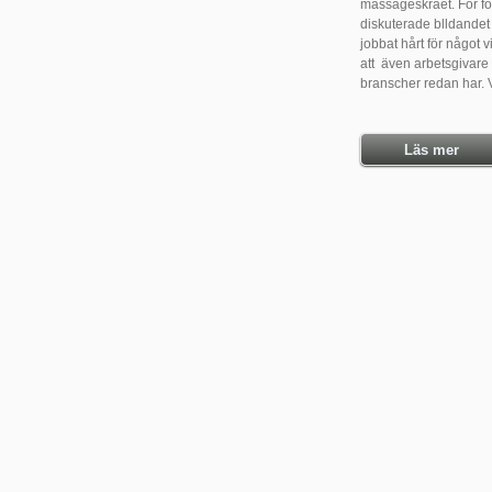
massageskrået. För f
diskuterade blldandet
jobbat hårt för något v
att även arbetsgivare
branscher redan har. V
Läs mer